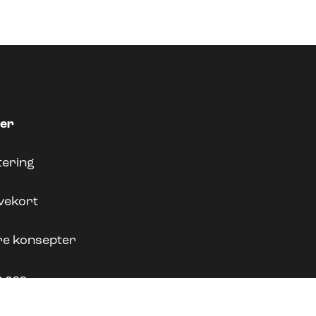
der
tering
vekort
re konsepter
 oss