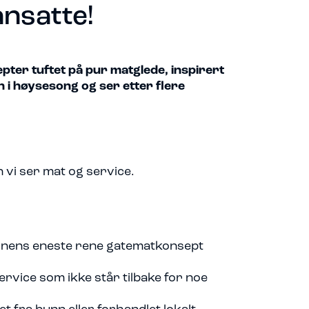
ansatte!
pter tuftet på pur matglede, inspirert
n i høysesong og ser etter flere
 vi ser mat og service.
egionens eneste rene gatematkonsept
ervice som ikke står tilbake for noe