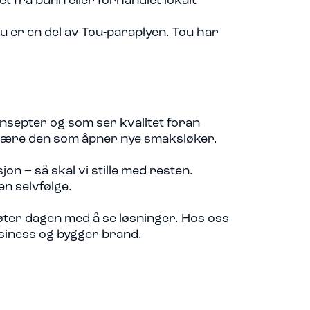
et fra bunn eller forhandlet lokalt
ou er en del av Tou-paraplyen. Tou har
onsepter og som ser kvalitet foran
 å være den som åpner nye smaksløker.
asjon – så skal vi stille med resten.
en selvfølge.
øter dagen med å se løsninger. Hos oss
siness og bygger brand.