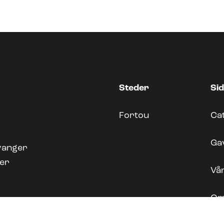
Steder
Si
Fortou
Ca
Ga
vanger
ger
Vå
Om