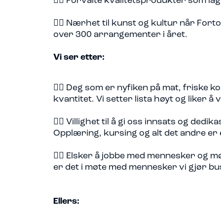
👉🏽 Forvalte kvalitetsprodukter som lag
👉🏽 Nærhet til kunst og kultur når Fort
over 300 arrangementer i året.
Vi ser etter:
👉🏽 Deg som er nyfiken på mat, friske k
kvantitet. Vi setter lista høyt og liker
👉🏽 Villighet til å gi oss innsats og dedik
Opplæring, kursing og alt det andre er 
👉🏽 Elsker å jobbe med mennesker og m
er det i møte med mennesker vi gjør bu
Ellers: