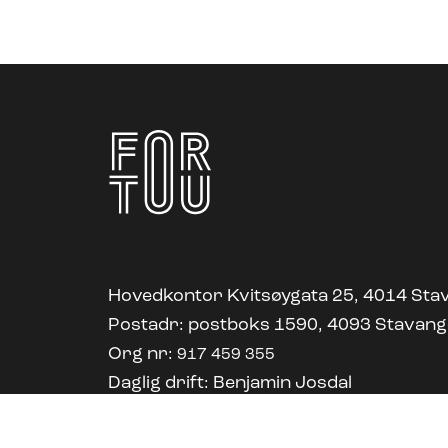
Hovedkontor Kvitsøygata 25, 4014 Sta
Postadr: postboks 1590, 4093 Stavan
Org nr:
917 459 355
Daglig drift: Benjamin Josdal
benjamin@touscene.com